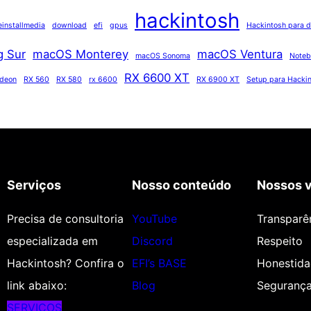
hackintosh
einstallmedia
download
efi
gpus
Hackintosh para d
g Sur
macOS Monterey
macOS Ventura
macOS Sonoma
Noteb
RX 6600 XT
adeon
RX 560
RX 580
rx 6600
RX 6900 XT
Setup para Hacki
Serviços
Nosso conteúdo
Nossos v
Precisa de consultoria
YouTube
Transparê
especializada em
Discord
Respeito
Hackintosh? Confira o
EFI’s BASE
Honestid
link abaixo:
Blog
Seguranç
SERVIÇOS