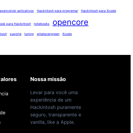
esenvolver aplicativos
Hackintosh para programar
Hackintosh para Xcode
opencore
ook para Hackintosh
notebooks
ntosh
suporte
tuning
whatevergreen
Xcode
alores
Nossa missão
Levar para você uma
ncia
experiência de um
Hackintosh puramente
ade
seguro, transparente e
a
vanilla, like a Apple.