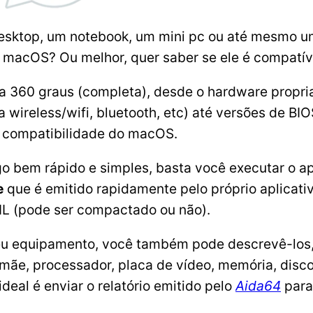
desktop, um notebook, um mini pc ou até mesmo 
o macOS? Ou melhor, quer saber se ele é compatí
ra 360 graus (completa), desde o hardware propri
 wireless/wifi, bluetooth, etc) até versões de B
 a compatibilidade do macOS.
go bem rápido e simples, basta você executar o ap
e
que é emitido rapidamente pelo próprio aplicativ
ML (pode ser compactado ou não).
eu equipamento, você também pode descrevê-los
e, processador, placa de vídeo, memória, discos
deal é enviar o relatório emitido pelo
Aida64
para