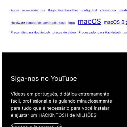
Apple
assessoria
bls
Brightness Smoother
config.plist
consultoria
creat
macOS
macOS Bi
Hardware compatível com Hackintosh
igpu
Placa mãe para Hackintosh
placas de video
Processador para Hackintosh
r
Siga-nos no YouTube
Vídeos em português, didática extremamente
fácil, profissional e te guiando minuciosamente
para tudo que é necessário para você instalar
e ajustar um HACKINTOSH de MILHÕES