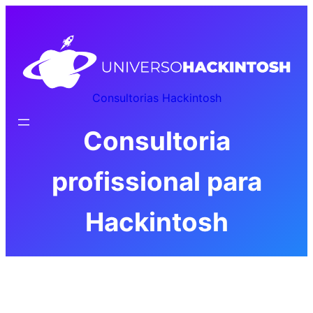
Pular
para
o
conteúdo
Consultorias Hackintosh
Consultoria
profissional para
Hackintosh